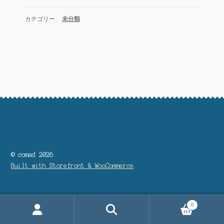
支払い
カテゴリー:
未分類
特定商取引法に基づく表記
運営会社について
© comad 2026
Built with Storefront & WooCommerce
.
0
Search
Search
for: