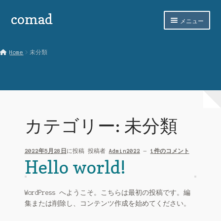
comad
ナ
コ
メニュー
ビ
ン
ゲ
テ
ホーム
ー
ン
Home
未分類
シ
ツ
comadとは
ョ
へ
ン
ス
SHOPPING
へ
キ
ス
ッ
STORES LIST
キ
プ
カテゴリー:
未分類
ッ
お買い物カゴ
プ
2022年5月28日
に投稿
投稿者
Admin2022
—
1件のコメント
ご意見フォーム
Hello world!
マイアカウント
WordPress へようこそ。こちらは最初の投稿です。編
マイショップ管理
集または削除し、コンテンツ作成を始めてください。