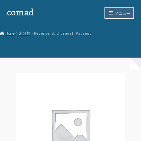
comad
ナ
コ
メニュー
ビ
ン
ゲ
テ
ホーム
ー
ン
Home
未分類
Reverse Withdrawal Payment
シ
ツ
comadとは
ョ
へ
ン
ス
SHOPPING
へ
キ
ス
ッ
STORES LIST
キ
プ
ッ
お買い物カゴ
プ
ご意見フォーム
マイアカウント
マイショップ管理