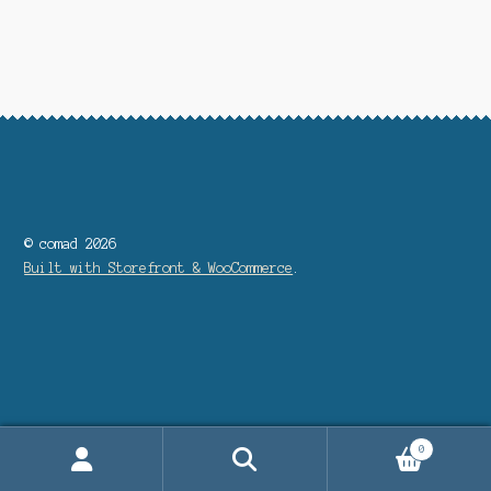
支払い
特定商取引法に基づく表記
運営会社について
© comad 2026
Built with Storefront & WooCommerce
.
0
Search
Search
for: