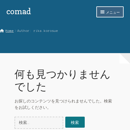
comad
ナ
コ
メニュー
ビ
ン
ゲ
テ
ホーム
ー
ン
Home
Author: rika.korosue
シ
ツ
comadとは
ョ
へ
ン
ス
SHOPPING
へ
キ
ス
ッ
STORES LIST
キ
プ
何も見つかりません
ッ
お買い物カゴ
プ
でした
ご意見フォーム
お探しのコンテンツを見つけられませんでした。検索
マイアカウント
をお試しください。
マイショップ管理
検
索: